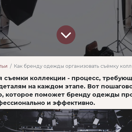
тьи
Как бренду одежды организовать съёмку кол
я съемки коллекции - процесс, требую
деталям на каждом этапе. Вот пошагов
о, которое поможет бренду одежды пр
фессионально и эффективно.