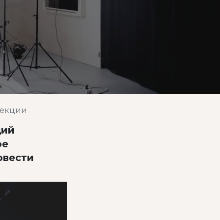
лекции
щий
ое
овести