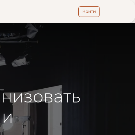
Войти
Контакты
Вклад
Медиапортал
анизовать
ии