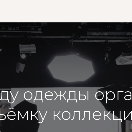
ная
О нас
Сообщество
Клубный дом
Промышленность
ду одежды орг
ъёмку коллекц