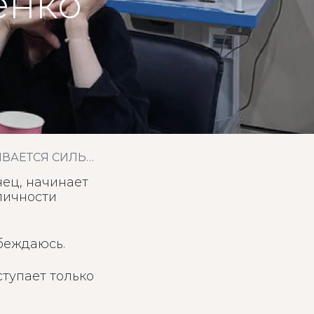
енко
стемы с Екатериной Денисенко
нец, начинает
личности
убеждаюсь.
ступает только