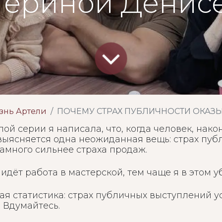
териной Денис
знь Артели
ПОЧЕМУ СТРАХ ПУБЛИЧНОСТИ ОКАЗЫВАЕТСЯ СИЛЬНЕЕ ПРОДАЖ | Мастерская бренд-си
ой серии я написала, что, когда человек, нако
выясняется одна неожиданная вещь: страх пуб
амного сильнее страха продаж.
идёт работа в мастерской, тем чаще я в этом 
ая статистика: страх публичных выступлений у
. Вдумайтесь.